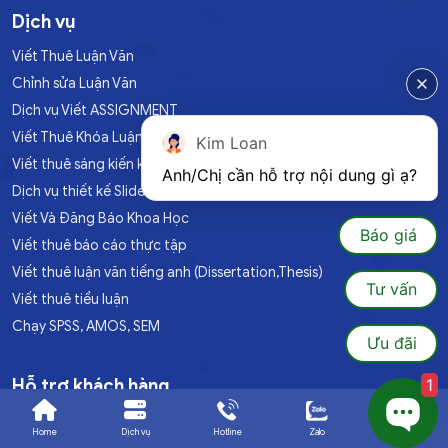
Dịch vụ
Viết Thuê Luận Văn
Chỉnh sửa Luận Văn
Dịch vụ Viết ASSIGNMENT
Viết Thuê Khóa Luận Tốt Nghiệp
Kim Loan
Viết thuê sáng kiến kinh nghiệm
Anh/Chị cần hỗ trợ nội dung gì ạ?
Dịch vụ thiết kế Slide PowerPoint
Viết Và Đăng Báo Khoa Học
Báo giá
Viết thuê báo cáo thực tập
Viết thuê luận văn tiếng anh (Dissertation,Thesis)
Tư vấn
Viết thuê tiểu luận
Chạy SPSS, AMOS, SEM
Ưu đãi
Hỗ trợ khách hàng
1
Chính sách bảo hành
Home
Dịch vụ
Hotline
Zalo
Ưu đãi
Chính sách bảo mật