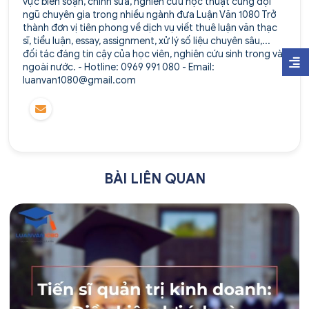
vực biên soạn, chỉnh sửa, nghiên cứu học thuật cùng đội
ngũ chuyên gia trong nhiều ngành đưa Luận Văn 1080 Trở
thành đơn vị tiên phong về dịch vụ viết thuê luận văn thạc
sĩ, tiểu luận, essay, assignment, xử lý số liệu chuyên sâu,...
đối tác đáng tin cậy của học viên, nghiên cứu sinh trong và
ngoài nước. - Hotline: 0969 991 080 - Email:
luanvan1080@gmail.com
BÀI LIÊN QUAN