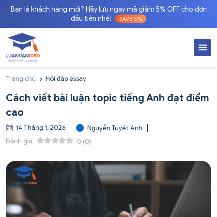
Bạn là khách hàng mới? Hãy lưu ngay mã giảm 5% OFF cho đơn
đầu tiên nhé!
SAVE 5%
Trang chủ
Hỏi đáp essay
Cách viết bài luận topic tiếng Anh đạt điểm
cao
14 Tháng 1, 2026
Nguyễn Tuyết Anh
Đánh giá:
0
(
0
)