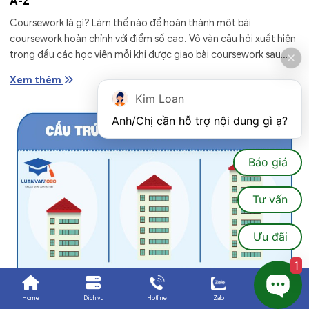
A-Z
Coursework là gì? Làm thế nào để hoàn thành một bài
coursework hoàn chỉnh với điểm số cao. Vô vàn câu hỏi xuất hiện
trong đầu các học viên mỗi khi được giao bài coursework sau
khóa học. Đừng quá...
Xem thêm
Kim Loan
Anh/Chị cần hỗ trợ nội dung gì ạ?
Báo giá
Tư vấn
Ưu đãi
1
Home
Dịch vụ
Hotline
Zalo
Ưu đãi