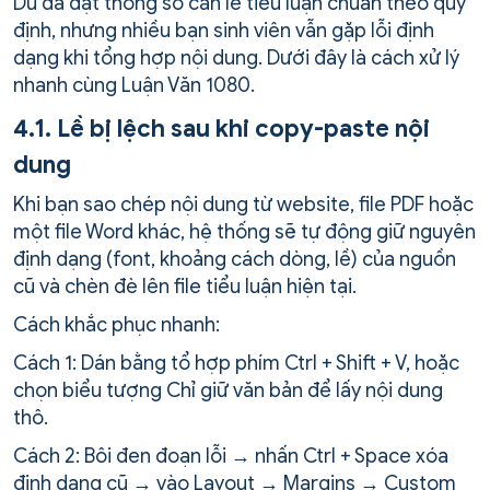
Dù đã đặt thông số căn lề tiểu luận chuẩn theo quy
định, nhưng nhiều bạn sinh viên vẫn gặp lỗi định
dạng khi tổng hợp nội dung. Dưới đây là cách xử lý
nhanh cùng Luận Văn 1080.
4.1. Lề bị lệch sau khi copy-paste nội
dung
Khi bạn sao chép nội dung từ website, file PDF hoặc
một file Word khác, hệ thống sẽ tự động giữ nguyên
định dạng (font, khoảng cách dòng, lề) của nguồn
cũ và chèn đè lên file tiểu luận hiện tại.
Cách khắc phục nhanh:
Cách 1: Dán bằng tổ hợp phím Ctrl + Shift + V, hoặc
chọn biểu tượng Chỉ giữ văn bản để lấy nội dung
thô.
Cách 2: Bôi đen đoạn lỗi → nhấn Ctrl + Space xóa
định dạng cũ → vào Layout → Margins → Custom