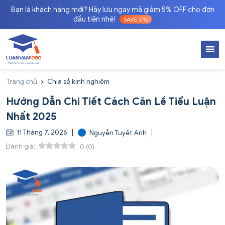
Bạn là khách hàng mới? Hãy lưu ngay mã giảm 5% OFF cho đơn
đầu tiên nhé!
SAVE 5%
Trang chủ
Chia sẻ kinh nghiệm
Hướng Dẫn Chi Tiết Cách Căn Lề Tiểu Luận
Nhất 2025
11 Tháng 7, 2026
Nguyễn Tuyết Anh
Đánh giá:
0
(
0
)