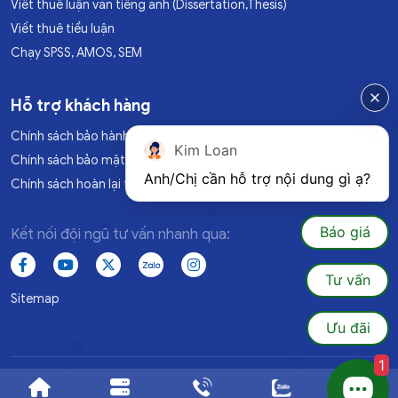
Viết thuê luận văn tiếng anh (Dissertation,Thesis)
Viết thuê tiểu luận
Chạy SPSS, AMOS, SEM
Hỗ trợ khách hàng
Chính sách bảo hành
Kim Loan
Chính sách bảo mật
Anh/Chị cần hỗ trợ nội dung gì ạ?
Chính sách hoàn lại tiền
Báo giá
Kết nối đội ngũ tư vấn nhanh qua:
Tư vấn
Sitemap
Ưu đãi
1
© 2025 Luanvan1080.All Rights Reserved. Đã đăng ký BQTH