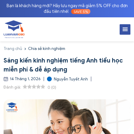
Bạn là khách hàng mới? Hãy lưu ngay mã giảm 5% OFF cho đơn
đầu tiên nhé!
SAVE 5%
Trang chủ
Chia sẻ kinh nghiệm
Sáng kiến kinh nghiệm tiếng Anh tiểu học
miễn phí & dễ áp dụng
14 Tháng 1, 2026
Nguyễn Tuyết Anh
Đánh giá:
0
(
0
)